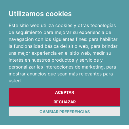
Utilizamos cookies
Este sitio web utiliza cookies y otras tecnologías
de seguimiento para mejorar su experiencia de
navegación con los siguientes fines:
para habilitar
la funcionalidad básica del sitio web
,
para brindar
una mejor experiencia en el sitio web
,
medir su
interés en nuestros productos y servicios y
personalizar las interacciones de marketing
,
para
mostrar anuncios que sean más relevantes para
usted
.
ACEPTAR
RECHAZAR
CAMBIAR PREFERENCIAS