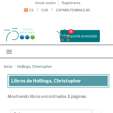
Iniciar sesión
Registrarse
ES
EUR
ESPAÑA PENINSULAR
0
Busqueda avanzada
Toggle navigation
Inicio
Hollings, Christopher
Libros de Hollings, Christopher
Libros
de
Mostrando
libros encontrados.
1
páginas.
Hollings,
Christopher