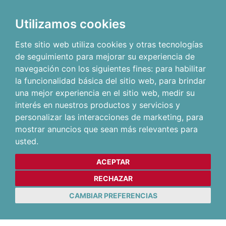
Utilizamos cookies
Este sitio web utiliza cookies y otras tecnologías
de seguimiento para mejorar su experiencia de
navegación con los siguientes fines:
para habilitar
la funcionalidad básica del sitio web
,
para brindar
una mejor experiencia en el sitio web
,
medir su
interés en nuestros productos y servicios y
personalizar las interacciones de marketing
,
para
mostrar anuncios que sean más relevantes para
usted
.
ACEPTAR
RECHAZAR
CAMBIAR PREFERENCIAS