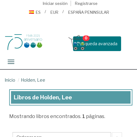
Iniciar sesión
Registrarse
ES
EUR
ESPAÑA PENINSULAR
0
Busqueda avanzada
Toggle navigation
Inicio
Holden, Lee
Libros de Holden, Lee
Libros
de
Mostrando
libros encontrados.
1
páginas.
Holden,
Lee