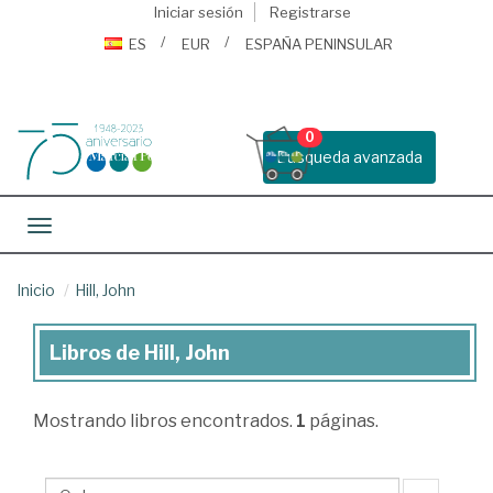
Iniciar sesión
Registrarse
ES
EUR
ESPAÑA PENINSULAR
0
Busqueda avanzada
Toggle navigation
Inicio
Hill, John
Libros de Hill, John
Libros
de
Mostrando
libros encontrados.
1
páginas.
Hill,
John