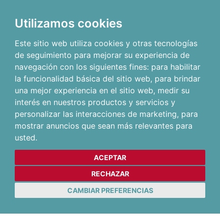
Utilizamos cookies
Este sitio web utiliza cookies y otras tecnologías
de seguimiento para mejorar su experiencia de
navegación con los siguientes fines:
para habilitar
la funcionalidad básica del sitio web
,
para brindar
una mejor experiencia en el sitio web
,
medir su
interés en nuestros productos y servicios y
personalizar las interacciones de marketing
,
para
mostrar anuncios que sean más relevantes para
usted
.
ACEPTAR
RECHAZAR
CAMBIAR PREFERENCIAS