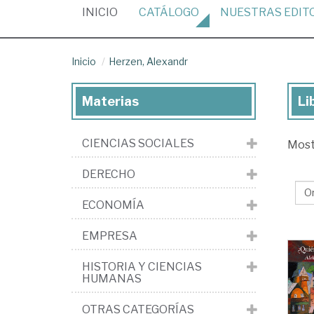
(CURRENT)
INICIO
CATÁLOGO
NUESTRAS
EDIT
Inicio
Herzen, Alexandr
Materias
Li
Lib
de
CIENCIAS SOCIALES
Mos
He
Al
DERECHO
ECONOMÍA
EMPRESA
HISTORIA Y CIENCIAS
HUMANAS
OTRAS CATEGORÍAS