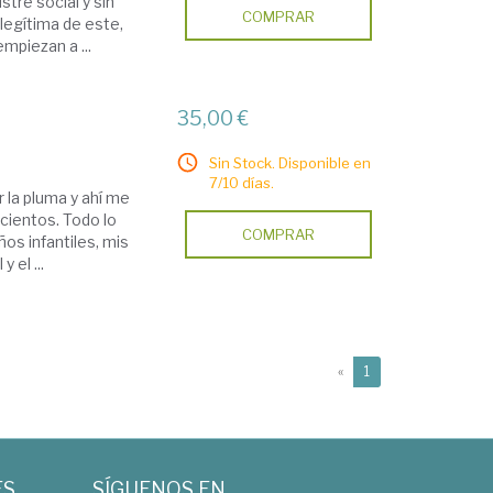
stre social y sin
COMPRAR
ilegítima de este,
mpiezan a ...
35,00 €
Sin Stock. Disponible en
7/10 días.
la pluma y ahí me
cientos. Todo lo
COMPRAR
ños infantiles, mis
 el ...
(current)
«
1
ES
SÍGUENOS EN