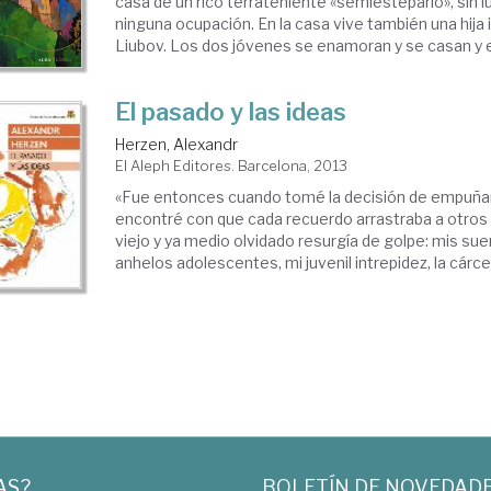
casa de un rico terrateniente «semiestepario», sin lu
ninguna ocupación. En la casa vive también una hija 
Liubov. Los dos jóvenes se enamoran y se casan y e
El pasado y las ideas
Herzen, Alexandr
El Aleph Editores. Barcelona, 2013
«Fue entonces cuando tomé la decisión de empuñar 
encontré con que cada recuerdo arrastraba a otros 
viejo y ya medio olvidado resurgía de golpe: mis sue
anhelos adolescentes, mi juvenil intrepidez, la cárcel y
AS?
BOLETÍN DE NOVEDAD