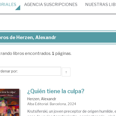
ORIALES
AGENCIA
SUSCRIPCIONES
NUESTRAS
LI
bros de Herzen, Alexandr
ros
trando
libros encontrados.
1
páginas.
rzen,
exandr
↑
¿Quién tiene la culpa?
Herzen, Alexandr
Alba Editorial. Barcelona, 2024
Krutsiferski, un joven preceptor de origen humilde,