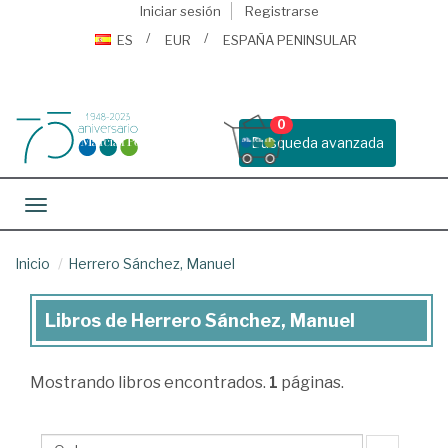
Iniciar sesión
Registrarse
ES
EUR
ESPAÑA PENINSULAR
0
Busqueda avanzada
Toggle navigation
Inicio
Herrero Sánchez, Manuel
Libros de Herrero Sánchez, Manuel
Libros
de
Mostrando
libros encontrados.
1
páginas.
Herrero
Sánchez,