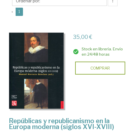
Manuel
↑
(current)
«
1
35,00 €
Stock en librería. Envío
en 24/48 horas
COMPRAR
Repúblicas y republicanismo en la
Europa moderna (siglos XVI-XVIII)