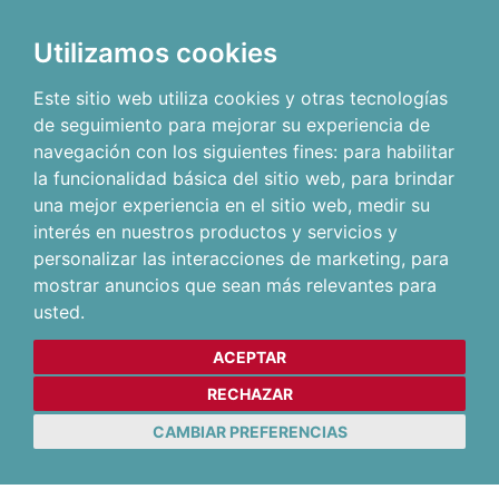
Utilizamos cookies
Este sitio web utiliza cookies y otras tecnologías
de seguimiento para mejorar su experiencia de
navegación con los siguientes fines:
para habilitar
la funcionalidad básica del sitio web
,
para brindar
una mejor experiencia en el sitio web
,
medir su
interés en nuestros productos y servicios y
personalizar las interacciones de marketing
,
para
mostrar anuncios que sean más relevantes para
usted
.
ACEPTAR
RECHAZAR
CAMBIAR PREFERENCIAS