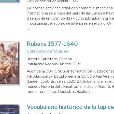
Casa de Velázquez. Madrid, 2020
La intensa actividad artística y comercial madrileña
internacionales a fines del Siglo de las Luces a trav
diseños de un cosmopolita y cultivado adornista fra
importancia del adorno de interiores en el siglo XVI
...
Rubens 1577-1640
colección de tapices
Herrero Carretero, Concha
Patrimonio Nacional. Madrid, 2008
Acompaña CD-ROM. Gran formato con ilustraciones. 
Introducción 17. Estudio general 19. Otto Van Veen
(Leiden, 1556-Bruselas, 1629) 27. Rubens 'El más eru
mundo'. Historia del cónsul romano Decio Mus 45. R
monasterio de las Descalzas Reales ...
Vocabulario histórico de la tapice