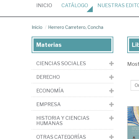
(CURRENT)
INICIO
CATÁLOGO
NUESTRAS
EDIT
Inicio
Herrero Carretero, Concha
Materias
Li
Lib
de
CIENCIAS SOCIALES
Mos
He
Car
DERECHO
Co
ECONOMÍA
EMPRESA
HISTORIA Y CIENCIAS
HUMANAS
OTRAS CATEGORÍAS