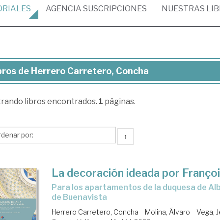
ORIALES
AGENCIA
SUSCRIPCIONES
NUESTRAS
LI
bros de Herrero Carretero, Concha
ros
trando
libros encontrados.
1
páginas.
rrero
retero,
ncha
↑
La decoración ideada por Franço
para los apartamentos de la duquesa de Alba en el palacio
de Buenavista
Herrero Carretero, Concha
Molina, Álvaro
Vega, 