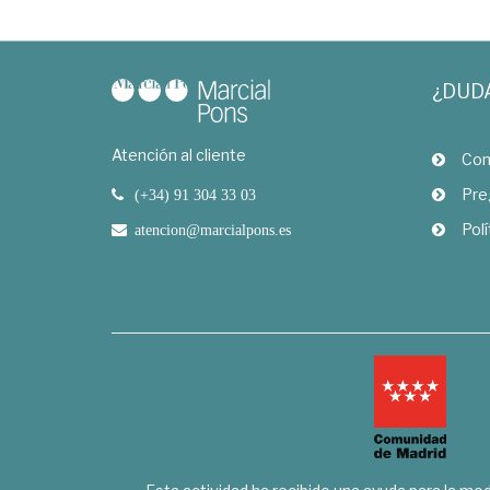
¿DUD
Atención al cliente
Com
Pre
(+34) 91 304 33 03
Polí
atencion@marcialpons.es