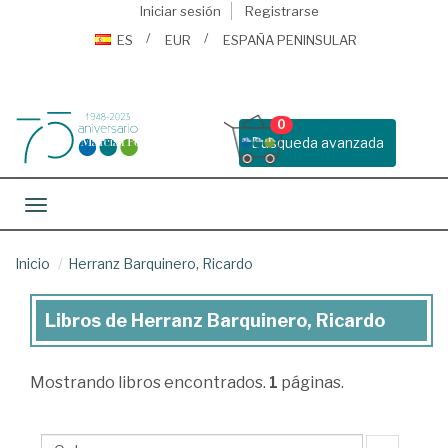
Iniciar sesión
Registrarse
ES
EUR
ESPAÑA PENINSULAR
0
Busqueda avanzada
Toggle navigation
Inicio
Herranz Barquinero, Ricardo
Libros de Herranz Barquinero, Ricardo
Libros
de
Mostrando
libros encontrados.
1
páginas.
Herranz
Barquinero,