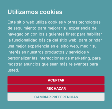
Utilizamos cookies
Este sitio web utiliza cookies y otras tecnologías
de seguimiento para mejorar su experiencia de
navegación con los siguientes fines:
para habilitar
la funcionalidad básica del sitio web
,
para brindar
una mejor experiencia en el sitio web
,
medir su
interés en nuestros productos y servicios y
personalizar las interacciones de marketing
,
para
mostrar anuncios que sean más relevantes para
usted
.
ACEPTAR
RECHAZAR
CAMBIAR PREFERENCIAS