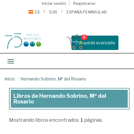
Iniciar sesión
Registrarse
ES
EUR
ESPAÑA PENINSULAR
0
Busqueda avanzada
Toggle navigation
Inicio
Hernando Sobrino, Mª del Rosario
Libros de Hernando Sobrino, Mª del
Libros
Rosario
de
Hernando
Mostrando
libros encontrados.
1
páginas.
Sobrino,