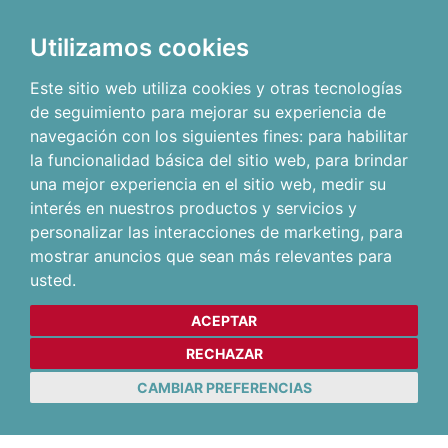
Utilizamos cookies
Este sitio web utiliza cookies y otras tecnologías
de seguimiento para mejorar su experiencia de
navegación con los siguientes fines:
para habilitar
la funcionalidad básica del sitio web
,
para brindar
una mejor experiencia en el sitio web
,
medir su
interés en nuestros productos y servicios y
personalizar las interacciones de marketing
,
para
mostrar anuncios que sean más relevantes para
usted
.
ACEPTAR
RECHAZAR
CAMBIAR PREFERENCIAS