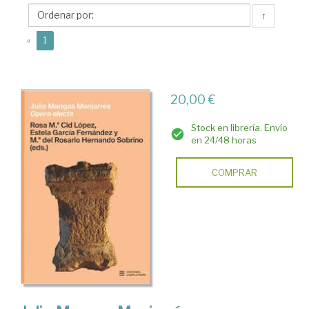
Mª
↑
del
(current)
Rosario
«
1
20,00 €
Stock en librería. Envío
en 24/48 horas
COMPRAR