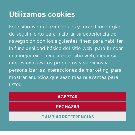
Utilizamos cookies
Este sitio web utiliza cookies y otras tecnologías
de seguimiento para mejorar su experiencia de
navegación con los siguientes fines:
para habilitar
la funcionalidad básica del sitio web
,
para brindar
una mejor experiencia en el sitio web
,
medir su
interés en nuestros productos y servicios y
personalizar las interacciones de marketing
,
para
mostrar anuncios que sean más relevantes para
usted
.
ACEPTAR
RECHAZAR
CAMBIAR PREFERENCIAS