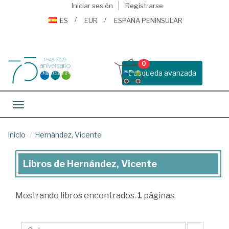
Iniciar sesión
Registrarse
ES
EUR
ESPAÑA PENINSULAR
0
Busqueda avanzada
Toggle navigation
Inicio
Hernández, Vicente
Libros de Hernández, Vicente
Libros
de
Mostrando
libros encontrados.
1
páginas.
Hernández,
Vicente