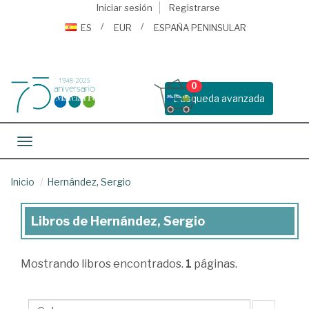
Iniciar sesión
Registrarse
ES
EUR
ESPAÑA PENINSULAR
0
Busqueda avanzada
Toggle navigation
Inicio
Hernández, Sergio
Libros de Hernández, Sergio
Libros
de
Mostrando
libros encontrados.
1
páginas.
Hernández,
Sergio