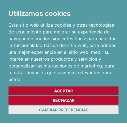
Utilizamos cookies
Este sitio web utiliza cookies y otras tecnologías
de seguimiento para mejorar su experiencia de
navegación con los siguientes fines:
para habilitar
la funcionalidad básica del sitio web
,
para brindar
una mejor experiencia en el sitio web
,
medir su
interés en nuestros productos y servicios y
personalizar las interacciones de marketing
,
para
mostrar anuncios que sean más relevantes para
usted
.
ACEPTAR
RECHAZAR
CAMBIAR PREFERENCIAS