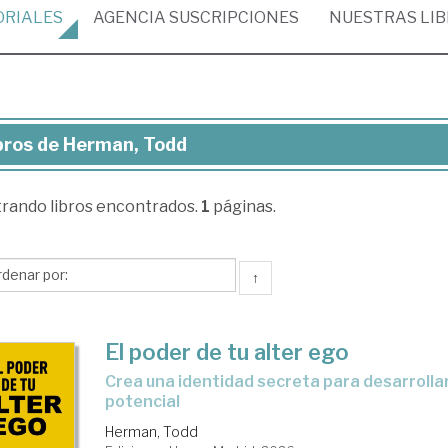
ORIALES
AGENCIA
SUSCRIPCIONES
NUESTRAS
LI
bros de Herman, Todd
ros
trando
libros encontrados.
1
páginas.
rman,
dd
↑
El poder de tu alter ego
Crea una identidad secreta para desarrollar todo tu
potencial
Herman, Todd