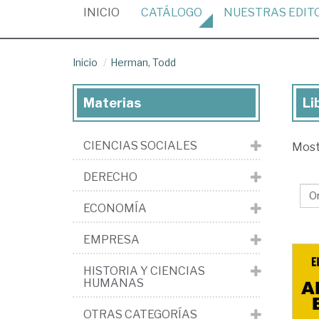
(CURRENT)
INICIO
CATÁLOGO
NUESTRAS
EDIT
Inicio
Herman, Todd
Materias
Li
Lib
de
CIENCIAS SOCIALES
Mos
He
To
DERECHO
ECONOMÍA
EMPRESA
HISTORIA Y CIENCIAS
HUMANAS
OTRAS CATEGORÍAS