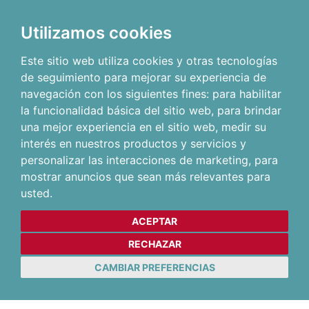
Utilizamos cookies
Este sitio web utiliza cookies y otras tecnologías
de seguimiento para mejorar su experiencia de
navegación con los siguientes fines:
para habilitar
la funcionalidad básica del sitio web
,
para brindar
una mejor experiencia en el sitio web
,
medir su
interés en nuestros productos y servicios y
personalizar las interacciones de marketing
,
para
mostrar anuncios que sean más relevantes para
usted
.
ACEPTAR
RECHAZAR
CAMBIAR PREFERENCIAS