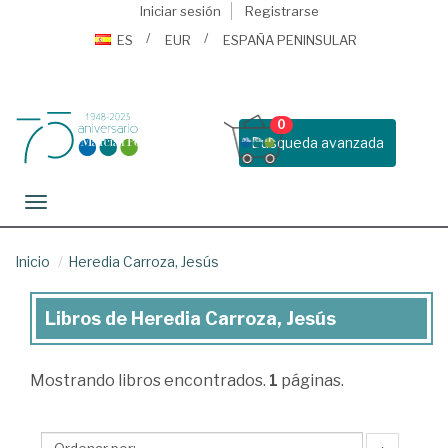
Iniciar sesión
Registrarse
ES
EUR
ESPAÑA PENINSULAR
0
Busqueda avanzada
Toggle navigation
Inicio
Heredia Carroza, Jesús
Libros de Heredia Carroza, Jesús
Libros
de
Mostrando
libros encontrados.
1
páginas.
Heredia
Carroza,