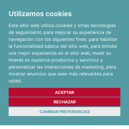
Utilizamos cookies
Este sitio web utiliza cookies y otras tecnologías
de seguimiento para mejorar su experiencia de
navegación con los siguientes fines:
para habilitar
la funcionalidad básica del sitio web
,
para brindar
una mejor experiencia en el sitio web
,
medir su
interés en nuestros productos y servicios y
personalizar las interacciones de marketing
,
para
mostrar anuncios que sean más relevantes para
usted
.
ACEPTAR
RECHAZAR
CAMBIAR PREFERENCIAS