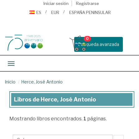
Iniciar sesión
Registrarse
ES
EUR
ESPAÑA PENINSULAR
0
Busqueda avanzada
Toggle navigation
Inicio
Herce, José Antonio
Libros de Herce, José Antonio
Libros
de
Mostrando
libros encontrados.
1
páginas.
Herce,
José