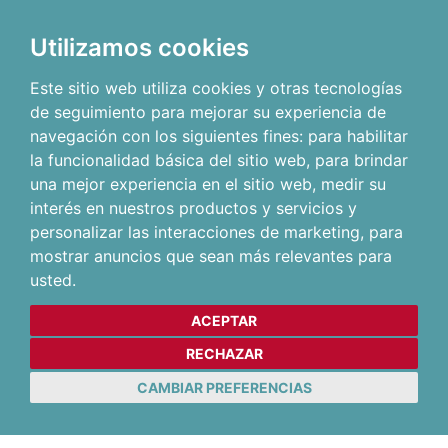
Utilizamos cookies
Este sitio web utiliza cookies y otras tecnologías
de seguimiento para mejorar su experiencia de
navegación con los siguientes fines:
para habilitar
la funcionalidad básica del sitio web
,
para brindar
una mejor experiencia en el sitio web
,
medir su
interés en nuestros productos y servicios y
personalizar las interacciones de marketing
,
para
mostrar anuncios que sean más relevantes para
usted
.
ACEPTAR
RECHAZAR
CAMBIAR PREFERENCIAS