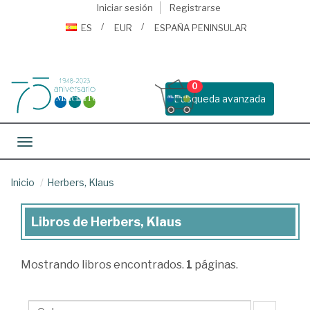
Iniciar sesión
Registrarse
ES
EUR
ESPAÑA PENINSULAR
0
Busqueda avanzada
Toggle navigation
Inicio
Herbers, Klaus
Libros de Herbers, Klaus
Libros
de
Mostrando
libros encontrados.
1
páginas.
Herbers,
Klaus