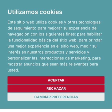
Utilizamos cookies
Este sitio web utiliza cookies y otras tecnologías
de seguimiento para mejorar su experiencia de
navegación con los siguientes fines:
para habilitar
la funcionalidad básica del sitio web
,
para brindar
una mejor experiencia en el sitio web
,
medir su
interés en nuestros productos y servicios y
personalizar las interacciones de marketing
,
para
mostrar anuncios que sean más relevantes para
usted
.
ACEPTAR
RECHAZAR
CAMBIAR PREFERENCIAS