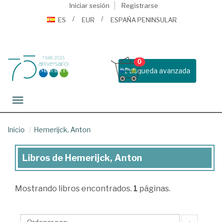
Iniciar sesión
Registrarse
ES
EUR
ESPAÑA PENINSULAR
0
Busqueda avanzada
Toggle navigation
Inicio
Hemerijck, Anton
Libros de Hemerijck, Anton
Libros
de
Mostrando
libros encontrados.
1
páginas.
Hemerijck,
Anton