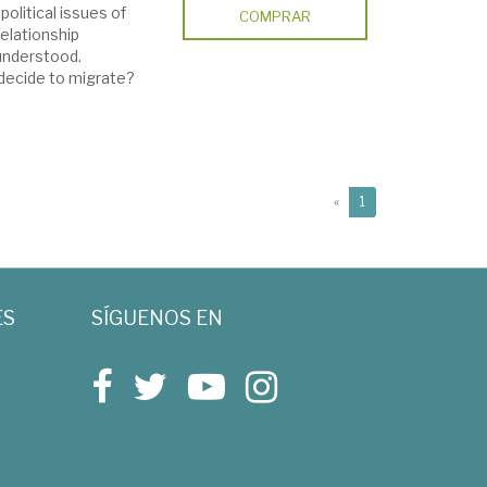
olitical issues of
COMPRAR
elationship
understood.
 decide to migrate?
(current)
«
1
ES
SÍGUENOS EN