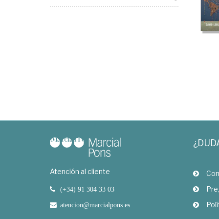
¿DUD
Atención al cliente
Com
Pre
(+34) 91 304 33 03
Polí
atencion@marcialpons.es