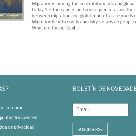
Migration is among the central domestic and global p
today. Yet the causes and consequences - and the r
between migration and global markets - are poorly 
Migration is both costly and risky, so why do people
What are the political ...
AS?
BOLETÍN DE NOVEDAD
o comprar
guntas frecuentes
tica de privacidad
SUSCRIBIRSE