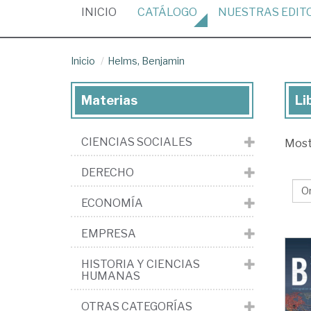
(CURRENT)
INICIO
CATÁLOGO
NUESTRAS
EDIT
Inicio
Helms, Benjamin
Materias
Li
Lib
de
CIENCIAS SOCIALES
Mos
He
Be
DERECHO
ECONOMÍA
EMPRESA
HISTORIA Y CIENCIAS
HUMANAS
OTRAS CATEGORÍAS