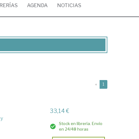
BRERÍAS
AGENDA
NOTICIAS
(current)
«
1
33,14 €
my
Stock en librería. Envío
en 24/48 horas