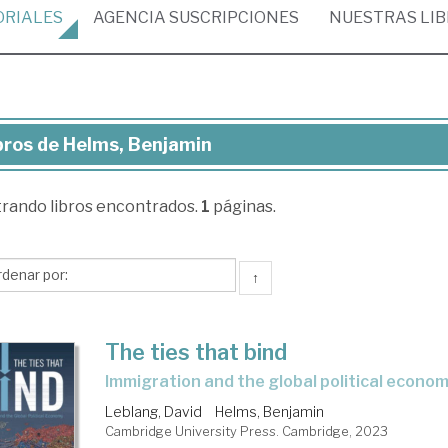
ORIALES
AGENCIA
SUSCRIPCIONES
NUESTRAS
LI
bros de Helms, Benjamin
ros
trando
libros encontrados.
1
páginas.
lms,
njamin
↑
The ties that bind
immigration and the global political econo
Leblang, David
Helms, Benjamin
Cambridge University Press. Cambridge, 2023