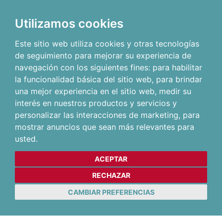
Utilizamos cookies
Este sitio web utiliza cookies y otras tecnologías
de seguimiento para mejorar su experiencia de
navegación con los siguientes fines:
para habilitar
la funcionalidad básica del sitio web
,
para brindar
una mejor experiencia en el sitio web
,
medir su
interés en nuestros productos y servicios y
personalizar las interacciones de marketing
,
para
mostrar anuncios que sean más relevantes para
usted
.
ACEPTAR
RECHAZAR
CAMBIAR PREFERENCIAS