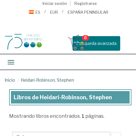
Iniciar sesión
Registrarse
ES
EUR
ESPAÑA PENINSULAR
0
Busqueda avanzada
Toggle navigation
Inicio
Heidari-Robinson, Stephen
Libros de Heidari-Robinson, Stephen
Libros
de
Mostrando
libros encontrados.
1
páginas.
Heidari-
Robinson,