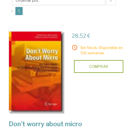
↑
(current)
«
1
28,52 €
Sin Stock. Disponible en
5/6 semanas.
COMPRAR
Don't worry about micro