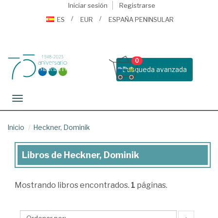
Iniciar sesión
Registrarse
ES
EUR
ESPAÑA PENINSULAR
0
Busqueda avanzada
Toggle navigation
Inicio
Heckner, Dominik
Libros de Heckner, Dominik
Libros
de
Mostrando
libros encontrados.
1
páginas.
Heckner,
Dominik