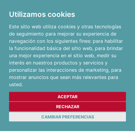
Utilizamos cookies
Este sitio web utiliza cookies y otras tecnologías
de seguimiento para mejorar su experiencia de
navegación con los siguientes fines:
para habilitar
la funcionalidad básica del sitio web
,
para brindar
una mejor experiencia en el sitio web
,
medir su
interés en nuestros productos y servicios y
personalizar las interacciones de marketing
,
para
mostrar anuncios que sean más relevantes para
usted
.
ACEPTAR
RECHAZAR
CAMBIAR PREFERENCIAS