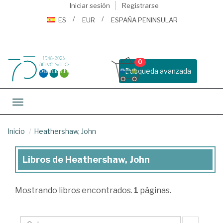
Iniciar sesión
Registrarse
ES
EUR
ESPAÑA PENINSULAR
0
Busqueda avanzada
Toggle navigation
Inicio
Heathershaw, John
Libros de Heathershaw, John
Libros
de
Mostrando
libros encontrados.
1
páginas.
Heathershaw,
John