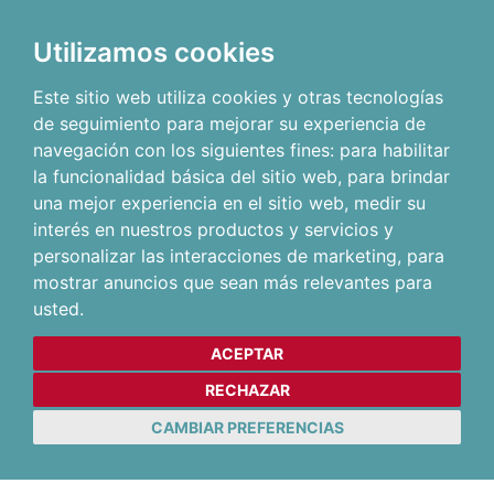
Utilizamos cookies
Este sitio web utiliza cookies y otras tecnologías
de seguimiento para mejorar su experiencia de
navegación con los siguientes fines:
para habilitar
la funcionalidad básica del sitio web
,
para brindar
una mejor experiencia en el sitio web
,
medir su
interés en nuestros productos y servicios y
personalizar las interacciones de marketing
,
para
mostrar anuncios que sean más relevantes para
usted
.
ACEPTAR
RECHAZAR
CAMBIAR PREFERENCIAS