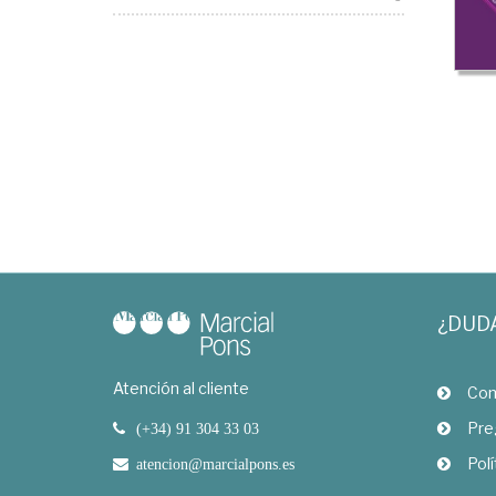
¿DUD
Atención al cliente
Com
Pre
(+34) 91 304 33 03
Polí
atencion@marcialpons.es