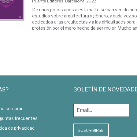
Puente Editores. Barcelona, 2023
De unos pocos años a esta parte se han venido pu
estudios sobre arquitectura y género, y cada vez s
dedicados a las arquitectas y a las dificultades para 
profesión por el mero hecho de ser mujer. Mucho ant
AS?
BOLETÍN DE NOVEDAD
o comprar
guntas frecuentes
tica de privacidad
SUSCRIBIRSE