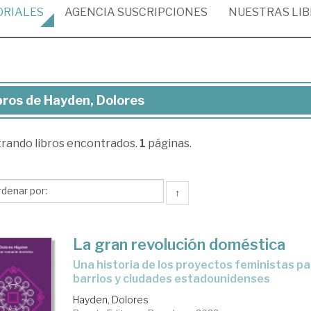
ORIALES
AGENCIA
SUSCRIPCIONES
NUESTRAS
LI
bros de Hayden, Dolores
ros
trando
libros encontrados.
1
páginas.
yden,
lores
↑
La gran revolución doméstica
una historia de los proyectos feministas para hogares,
barrios y ciudades estadounidenses
Hayden, Dolores