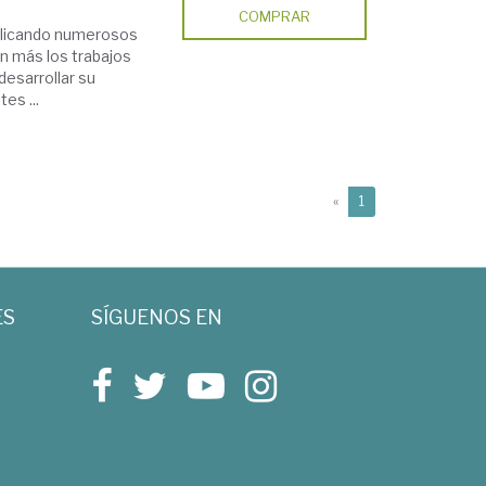
COMPRAR
blicando numerosos
on más los trabajos
desarrollar su
es ...
(current)
«
1
ES
SÍGUENOS EN