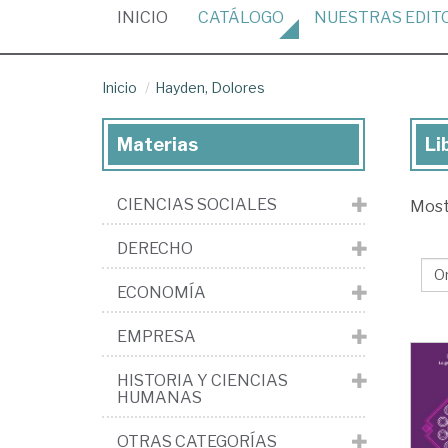
(CURRENT)
INICIO
CATÁLOGO
NUESTRAS
EDIT
Inicio
Hayden, Dolores
Materias
Li
Lib
de
CIENCIAS SOCIALES
Mos
Ha
Do
DERECHO
ECONOMÍA
EMPRESA
HISTORIA Y CIENCIAS
HUMANAS
OTRAS CATEGORÍAS