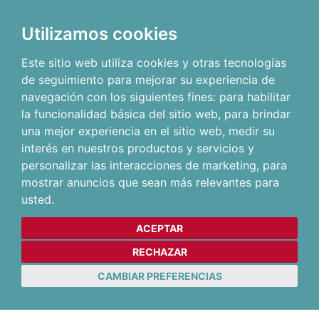
Utilizamos cookies
Este sitio web utiliza cookies y otras tecnologías
de seguimiento para mejorar su experiencia de
navegación con los siguientes fines:
para habilitar
la funcionalidad básica del sitio web
,
para brindar
una mejor experiencia en el sitio web
,
medir su
interés en nuestros productos y servicios y
personalizar las interacciones de marketing
,
para
mostrar anuncios que sean más relevantes para
usted
.
ACEPTAR
RECHAZAR
CAMBIAR PREFERENCIAS