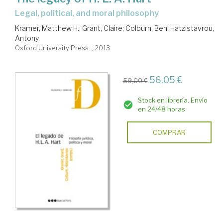
legal, political, and moral philosophy
Kramer, Matthew H.
;
Grant, Claire
;
Colburn, Ben
;
Hatzistavrou,
Antony
Oxford University Press. , 2013
56,05 €
59,00 €
Stock en librería. Envío
en 24/48 horas
COMPRAR