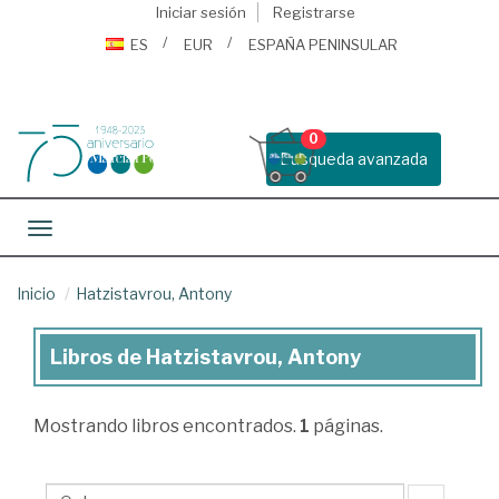
Iniciar sesión
Registrarse
ES
EUR
ESPAÑA PENINSULAR
0
Busqueda avanzada
Toggle navigation
Inicio
Hatzistavrou, Antony
Libros de Hatzistavrou, Antony
Libros
de
Mostrando
libros encontrados.
1
páginas.
Hatzistavrou,
Antony