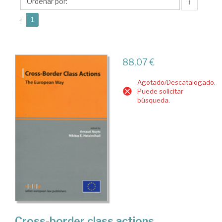
E.
↑
(current)
«
1
88,07 €
Agotado/Descatalogado.
Puede solicitar
búsqueda.
Cross-border class actions