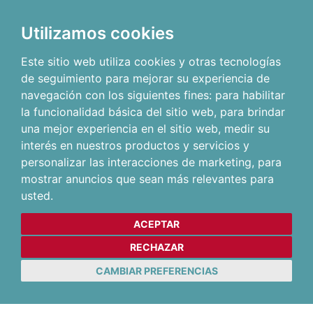
Utilizamos cookies
Este sitio web utiliza cookies y otras tecnologías
de seguimiento para mejorar su experiencia de
navegación con los siguientes fines:
para habilitar
la funcionalidad básica del sitio web
,
para brindar
una mejor experiencia en el sitio web
,
medir su
interés en nuestros productos y servicios y
personalizar las interacciones de marketing
,
para
mostrar anuncios que sean más relevantes para
usted
.
ACEPTAR
RECHAZAR
CAMBIAR PREFERENCIAS