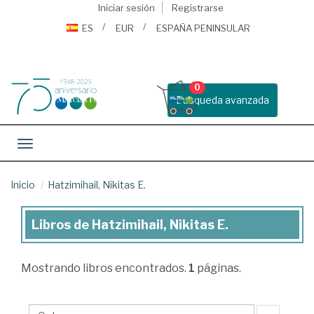
Iniciar sesión
Registrarse
ES
EUR
ESPAÑA PENINSULAR
0
Busqueda avanzada
Toggle navigation
Inicio
Hatzimihail, Nikitas E.
Libros de Hatzimihail, Nikitas E.
Libros
de
Mostrando
libros encontrados.
1
páginas.
Hatzimihail,
Nikitas