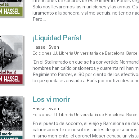
intenciones de sacaros de este infierno. Podéis se
Solo nos llevaremos las municiones y las armas. Os 
juramento a la bandera, y si me seguís, no tengo n
Pero ...
¡Liquidad París!
Hassel, Sven
Ediciones LU. Librería Universitaria de Barcelona. Barce
'En el Stalingrado en que se ha convertido Normandí
hombres han caído prisioneros y cuarenta mil han m
Regimiento Panzer, el 80 por ciento de los efectiv
lo que queda es enviado a París por motivo desconoc
Los vi morir
Hassel, Sven
Ediciones LU. Librería Universitaria de Barcelona. Barce
En el puesto de socorro, el Viejo y Barcelona se de
calurosamente de nosotros, antes de que seamos 
mismo momento, el coronel Moser echaba un vista