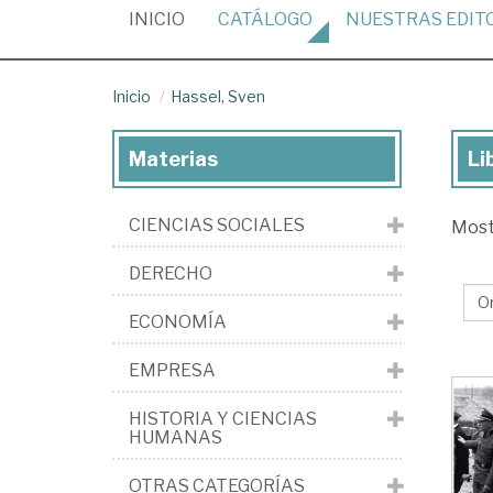
(CURRENT)
INICIO
CATÁLOGO
NUESTRAS
EDIT
Inicio
Hassel, Sven
Materias
Li
Lib
de
CIENCIAS SOCIALES
Mos
Has
Sv
DERECHO
ECONOMÍA
EMPRESA
HISTORIA Y CIENCIAS
HUMANAS
OTRAS CATEGORÍAS