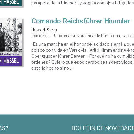
parapeto de la trinchera y seguía con ojos fatigados e
Comando Reichsführer Himmler
Hassel, Sven
Ediciones LU. Librería Universitaria de Barcelona. Barce
-Es una mancha en el honor del soldado alemán, qu
polaco con vida en Varsovia –gritó Himmler dirigién
Obergruppenführer Berger-.¿Por qué no ha cumplid
órdenes? Quiero que esos cerdos sean destruidos
estaría hecho si no ...
AS?
BOLETÍN DE NOVEDAD