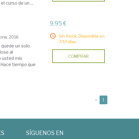
l curso de un ...
9,95 €
Sin Stock. Disponible en
lona, 2016
7/10 días.
e quede un solo
dose al
COMPRAR
o usted mis
. Hace tiempo que
(current)
«
1
ES
SÍGUENOS EN