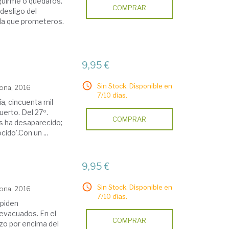
guirme o quedaros.
COMPRAR
desligo del
ada que prometeros.
9,95 €
Sin Stock. Disponible en
lona, 2016
7/10 días.
a, cincuenta mil
uerto. Del 27º.
COMPRAR
os ha desaparecido;
ido'.Con un ...
9,95 €
Sin Stock. Disponible en
lona, 2016
7/10 días.
spiden
evacuados. En el
COMPRAR
zo por encima del