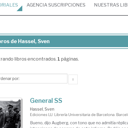
ORIALES
AGENCIA
SUSCRIPCIONES
NUESTRAS
LI
bros de Hassel, Sven
ros
trando
libros encontrados.
1
páginas.
sel,
en
↑
General SS
Hassel, Sven
Ediciones LU. Librería Universitaria de Barcelona. Barce
Bueno, dijo Augberg, con tono que no admitía réplic