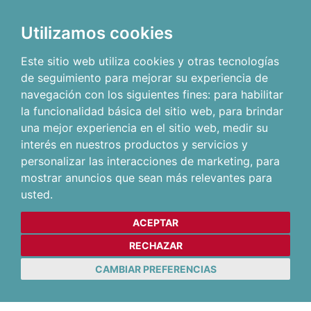
Utilizamos cookies
Este sitio web utiliza cookies y otras tecnologías
de seguimiento para mejorar su experiencia de
navegación con los siguientes fines:
para habilitar
la funcionalidad básica del sitio web
,
para brindar
una mejor experiencia en el sitio web
,
medir su
interés en nuestros productos y servicios y
personalizar las interacciones de marketing
,
para
mostrar anuncios que sean más relevantes para
usted
.
ACEPTAR
RECHAZAR
CAMBIAR PREFERENCIAS