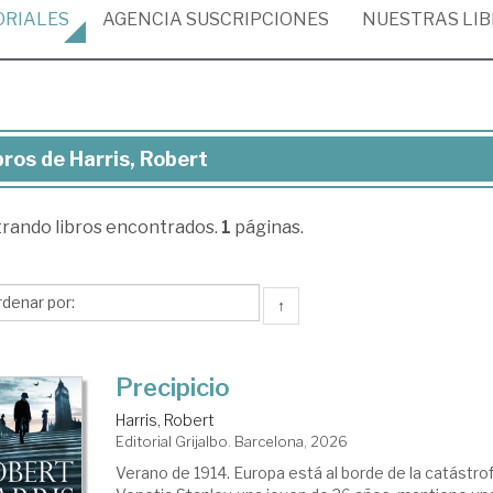
ORIALES
AGENCIA
SUSCRIPCIONES
NUESTRAS
LI
bros de Harris, Robert
ros
trando
libros encontrados.
1
páginas.
ris,
bert
↑
Precipicio
Harris, Robert
Editorial Grijalbo. Barcelona, 2026
Verano de 1914. Europa está al borde de la catástro