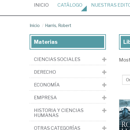
(CURRENT)
INICIO
CATÁLOGO
NUESTRAS
EDIT
Inicio
Harris, Robert
Materias
Li
Lib
de
CIENCIAS SOCIALES
Mos
Har
Ro
DERECHO
ECONOMÍA
EMPRESA
HISTORIA Y CIENCIAS
HUMANAS
OTRAS CATEGORÍAS