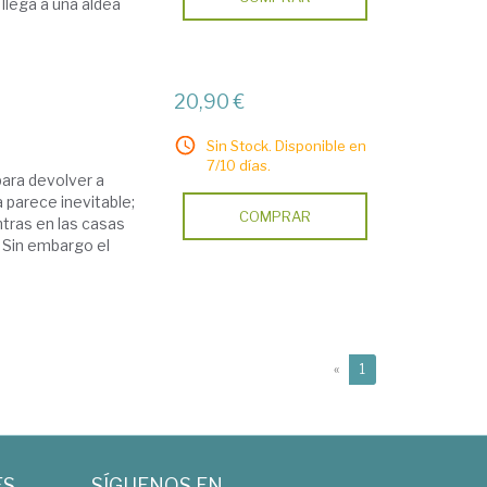
llega a una aldea
20,90 €
Sin Stock. Disponible en
7/10 días.
para devolver a
 parece inevitable;
COMPRAR
tras en las casas
 Sin embargo el
(current)
«
1
ES
SÍGUENOS EN