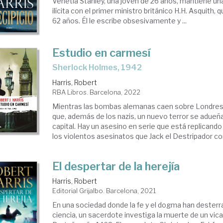
Venetia Stanley, una joven de 26 años, mantiene una
ilícita con el primer ministro británico H.H. Asquith, 
62 años. Él le escribe obsesivamente y ...
Estudio en carmesí
Sherlock Holmes, 1942
Harris, Robert
RBA Libros. Barcelona, 2022
Mientras las bombas alemanas caen sobre Londres, 
que, además de los nazis, un nuevo terror se adueña 
capital. Hay un asesino en serie que está replicand
los violentos asesinatos que Jack el Destripador com
El despertar de la herejía
Harris, Robert
Editorial Grijalbo. Barcelona, 2021
En una sociedad donde la fe y el dogma han desterra
ciencia, un sacerdote investiga la muerte de un vicar