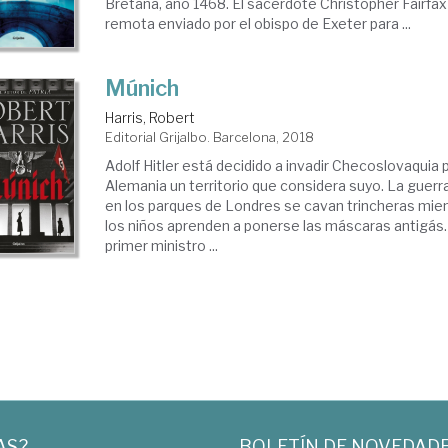
Bretaña, año 1468. El sacerdote Christopher Fairfax 
remota enviado por el obispo de Exeter para ...
Múnich
Harris, Robert
Editorial Grijalbo. Barcelona, 2018
Adolf Hitler está decidido a invadir Checoslovaquia 
Alemania un territorio que considera suyo. La guerra
en los parques de Londres se cavan trincheras mien
los niños aprenden a ponerse las máscaras antigás.
primer ministro ...
AS?
BOLETÍN DE NOVEDAD