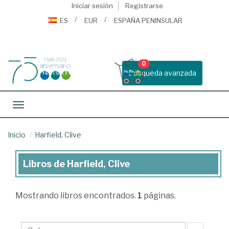
Iniciar sesión
Registrarse
ES
EUR
ESPAÑA PENINSULAR
0
Busqueda avanzada
Toggle navigation
Inicio
Harfield, Clive
Libros de Harfield, Clive
Libros
de
Mostrando
libros encontrados.
1
páginas.
Harfield,
Clive