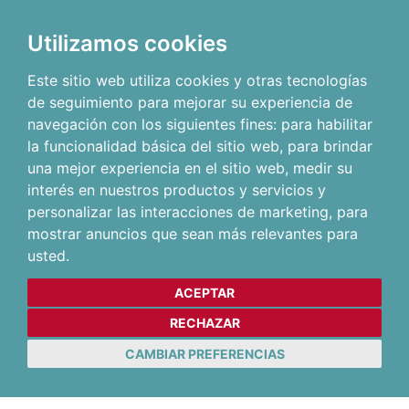
Utilizamos cookies
Este sitio web utiliza cookies y otras tecnologías
de seguimiento para mejorar su experiencia de
navegación con los siguientes fines:
para habilitar
la funcionalidad básica del sitio web
,
para brindar
una mejor experiencia en el sitio web
,
medir su
interés en nuestros productos y servicios y
personalizar las interacciones de marketing
,
para
mostrar anuncios que sean más relevantes para
usted
.
ACEPTAR
RECHAZAR
CAMBIAR PREFERENCIAS