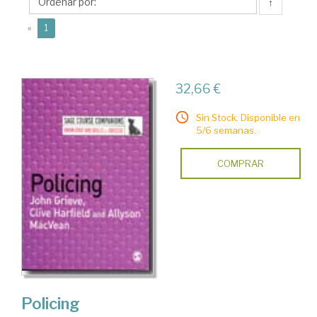
↑
(current)
«
1
32,66 €
Sin Stock. Disponible en
5/6 semanas.
COMPRAR
Policing