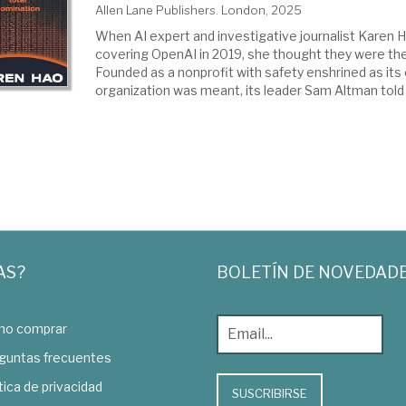
Allen Lane Publishers. London, 2025
When AI expert and investigative journalist Karen H
covering OpenAI in 2019, she thought they were th
Founded as a nonprofit with safety enshrined as its
organization was meant, its leader Sam Altman told us
AS?
BOLETÍN DE NOVEDAD
o comprar
guntas frecuentes
tica de privacidad
SUSCRIBIRSE