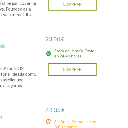
irst began covering
COMPRAR
ys. Founded as a
it was meant, its
23,90 €
ndo
Stock en librería. Envío
en 24/48 horas
enAI en 2019,
COMPRAR
storia. Ideada como
sarrollar una
man aseguraba
43,35 €
on
Sin Stock. Disponible en
5/6 semanas.