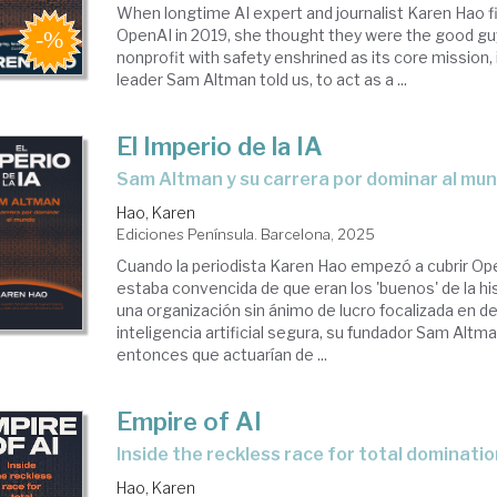
When longtime AI expert and journalist Karen Hao f
OpenAI in 2019, she thought they were the good gu
nonprofit with safety enshrined as its core mission, 
leader Sam Altman told us, to act as a ...
El Imperio de la IA
Sam Altman y su carrera por dominar al mu
Hao, Karen
Ediciones Península. Barcelona, 2025
Cuando la periodista Karen Hao empezó a cubrir Op
estaba convencida de que eran los 'buenos' de la hi
una organización sin ánimo de lucro focalizada en de
inteligencia artificial segura, su fundador Sam Alt
entonces que actuarían de ...
Empire of AI
inside the reckless race for total dominati
Hao, Karen