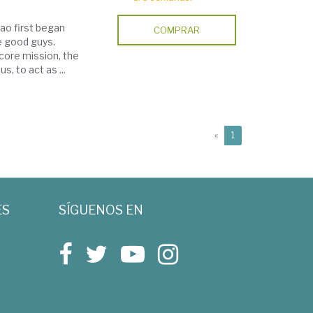
ao first began
COMPRAR
e good guys.
 core mission, the
, to act as ...
(current)
«
1
ES
SÍGUENOS EN