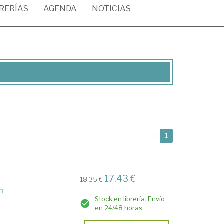
BRERÍAS
AGENDA
NOTICIAS
(current)
«
1
17,43 €
18,35 €
on
Stock en librería. Envío
en 24/48 horas