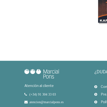
¿DUD
Atención al cliente
Com
Pre
(+34) 91 304 33 03
Polí
atencion@marcialpons.es