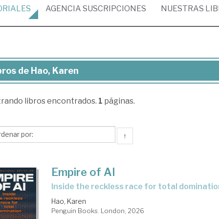
ORIALES
AGENCIA
SUSCRIPCIONES
NUESTRAS
LI
bros de Hao, Karen
ros
trando
libros encontrados.
1
páginas.
o,
ren
↑
Empire of AI
inside the reckless race for total dominati
Hao, Karen
Penguin Books. London, 2026