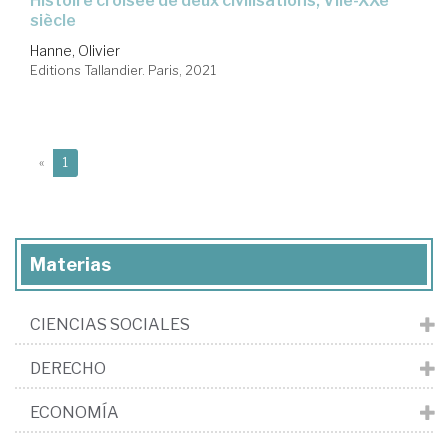
histoire croisée de deux civilisations, VIIe-XXe
siècle
Hanne, Olivier
Editions Tallandier. Paris, 2021
(current)
«
1
Materias
CIENCIAS SOCIALES
DERECHO
ECONOMÍA