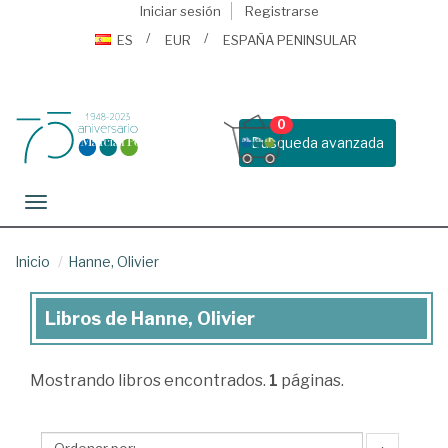
Iniciar sesión
Registrarse
ES
EUR
ESPAÑA PENINSULAR
0
Busqueda avanzada
Toggle navigation
Inicio
Hanne, Olivier
Libros de Hanne, Olivier
Libros
de
Mostrando
libros encontrados.
1
páginas.
Hanne,
Olivier