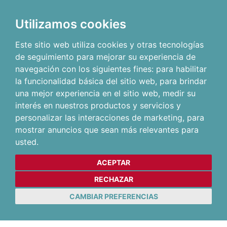
Utilizamos cookies
Este sitio web utiliza cookies y otras tecnologías
de seguimiento para mejorar su experiencia de
navegación con los siguientes fines:
para habilitar
la funcionalidad básica del sitio web
,
para brindar
una mejor experiencia en el sitio web
,
medir su
interés en nuestros productos y servicios y
personalizar las interacciones de marketing
,
para
mostrar anuncios que sean más relevantes para
usted
.
ACEPTAR
RECHAZAR
CAMBIAR PREFERENCIAS