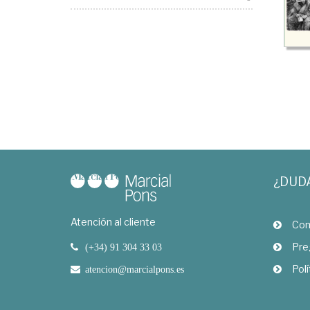
¿DUD
Atención al cliente
Com
Pre
(+34) 91 304 33 03
Polí
atencion@marcialpons.es