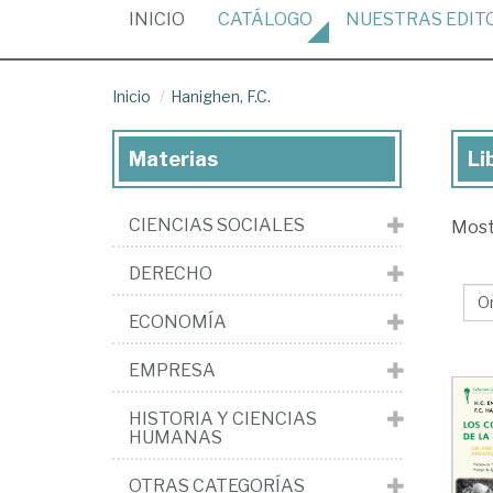
(CURRENT)
INICIO
CATÁLOGO
NUESTRAS
EDIT
Inicio
Hanighen, F.C.
Materias
Li
Lib
de
CIENCIAS SOCIALES
Mos
Ha
F.C.
DERECHO
ECONOMÍA
EMPRESA
HISTORIA Y CIENCIAS
HUMANAS
OTRAS CATEGORÍAS