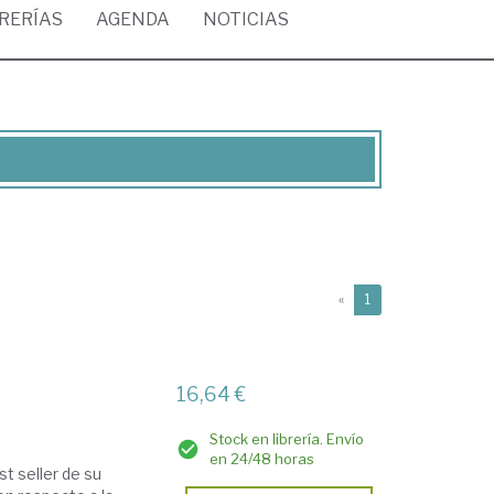
BRERÍAS
AGENDA
NOTICIAS
(current)
«
1
16,64 €
Stock en librería. Envío
en 24/48 horas
t seller de su