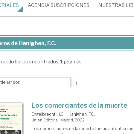
ORIALES
AGENCIA
SUSCRIPCIONES
NUESTRAS
LI
bros de Hanighen, F.C.
ros
trando
libros encontrados.
1
páginas.
nighen,
↑
Los comerciantes de la muerte
Engelbrecht, H.C.
Hanighen, F.C.
Unión Editorial. Madrid, 2022
Los comerciantes de la muerte fue un auténtico bes