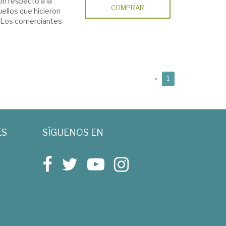
on respecto a la
COMPRAR
ellos que hicieron
r. Los comerciantes
(current)
«
1
ES
SÍGUENOS EN