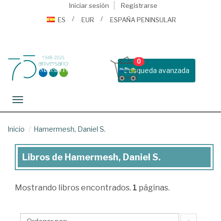
Iniciar sesión
Registrarse
ES
EUR
ESPAÑA PENINSULAR
0
Busqueda avanzada
Toggle navigation
Inicio
Hamermesh, Daniel S.
Libros de Hamermesh, Daniel S.
Libros
de
Mostrando
libros encontrados.
1
páginas.
Hamermesh,
Daniel