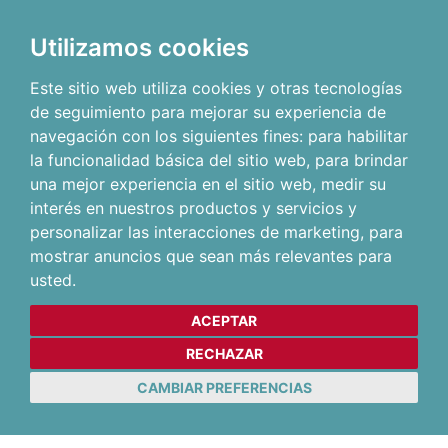
Utilizamos cookies
Este sitio web utiliza cookies y otras tecnologías
de seguimiento para mejorar su experiencia de
navegación con los siguientes fines:
para habilitar
la funcionalidad básica del sitio web
,
para brindar
una mejor experiencia en el sitio web
,
medir su
interés en nuestros productos y servicios y
personalizar las interacciones de marketing
,
para
mostrar anuncios que sean más relevantes para
usted
.
ACEPTAR
RECHAZAR
CAMBIAR PREFERENCIAS