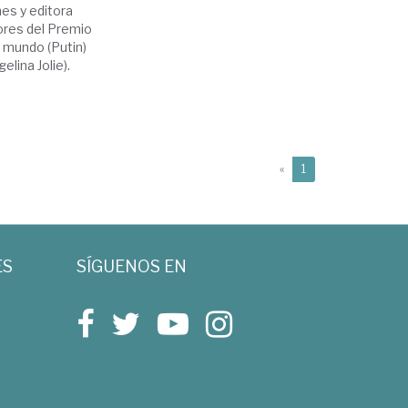
mes y editora
ores del Premio
 mundo (Putin)
lina Jolie).
(current)
«
1
ES
SÍGUENOS EN