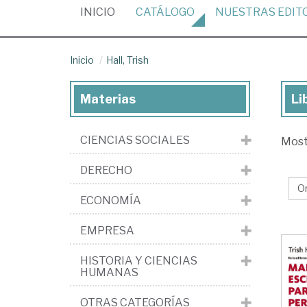
(CURRENT)
INICIO
CATÁLOGO
NUESTRAS
EDIT
Inicio
Hall, Trish
Materias
Li
Lib
de
CIENCIAS SOCIALES
Mos
Hal
Tri
DERECHO
ECONOMÍA
EMPRESA
HISTORIA Y CIENCIAS
HUMANAS
OTRAS CATEGORÍAS