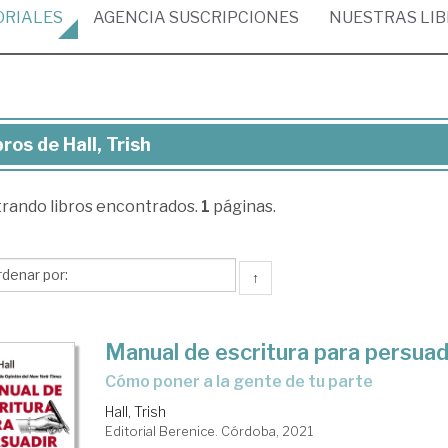
ORIALES
AGENCIA
SUSCRIPCIONES
NUESTRAS
LI
bros de Hall, Trish
ros
trando
libros encontrados.
1
páginas.
l,
sh
↑
Manual de escritura para persuad
cómo poner a la gente de tu parte
Hall, Trish
Editorial Berenice. Córdoba, 2021