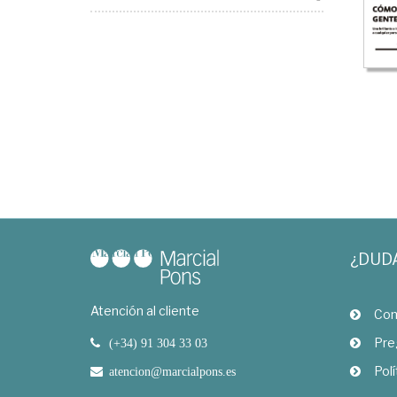
¿DUD
Atención al cliente
Com
Pre
(+34) 91 304 33 03
Polí
atencion@marcialpons.es