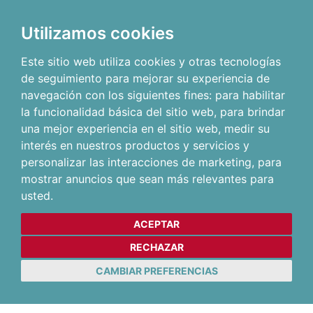
Utilizamos cookies
Este sitio web utiliza cookies y otras tecnologías
de seguimiento para mejorar su experiencia de
navegación con los siguientes fines:
para habilitar
la funcionalidad básica del sitio web
,
para brindar
una mejor experiencia en el sitio web
,
medir su
interés en nuestros productos y servicios y
personalizar las interacciones de marketing
,
para
mostrar anuncios que sean más relevantes para
usted
.
ACEPTAR
RECHAZAR
CAMBIAR PREFERENCIAS