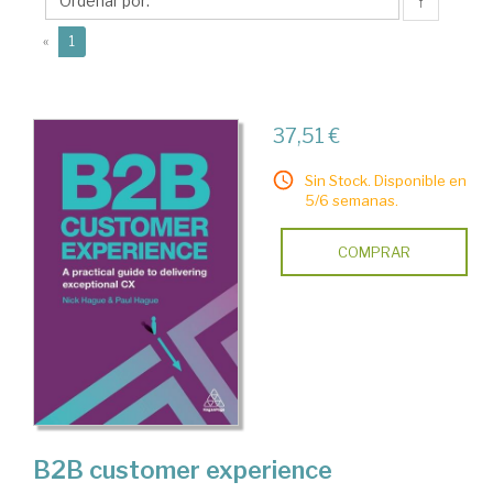
↑
(current)
«
1
37,51 €
Sin Stock. Disponible en
5/6 semanas.
COMPRAR
B2B customer experience