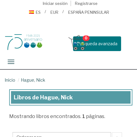
Iniciar sesión
Registrarse
ES
EUR
ESPAÑA PENINSULAR
0
Busqueda avanzada
Toggle navigation
Inicio
Hague, Nick
Libros de Hague, Nick
Libros
de
Mostrando
libros encontrados.
1
páginas.
Hague,
Nick