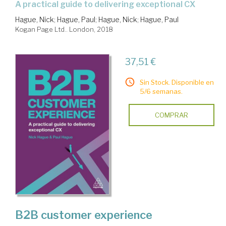
a practical guide to delivering exceptional CX
Hague, Nick
;
Hague, Paul
;
Hague, Nick
;
Hague, Paul
Kogan Page Ltd.. London, 2018
37,51 €
Sin Stock. Disponible en
5/6 semanas.
COMPRAR
B2B customer experience