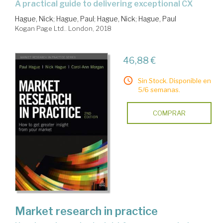
a practical guide to delivering exceptional CX
Hague, Nick
;
Hague, Paul
;
Hague, Nick
;
Hague, Paul
Kogan Page Ltd.. London, 2018
46,88 €
Sin Stock. Disponible en
5/6 semanas.
COMPRAR
Market research in practice