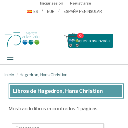
Iniciar sesión
Registrarse
ES
EUR
ESPAÑA PENINSULAR
0
Busqueda avanzada
Toggle navigation
Inicio
Hagedron, Hans Christian
Libros de Hagedron, Hans Christian
Libros
de
Mostrando
libros encontrados.
1
páginas.
Hagedron,
Hans