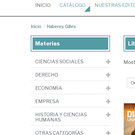
(CURRENT)
INICIO
CATÁLOGO
NUESTRAS
EDIT
Inicio
Haberey, Gilles
Materias
Li
Lib
de
CIENCIAS SOCIALES
Mos
Ha
Gil
DERECHO
ECONOMÍA
EMPRESA
HISTORIA Y CIENCIAS
HUMANAS
OTRAS CATEGORÍAS