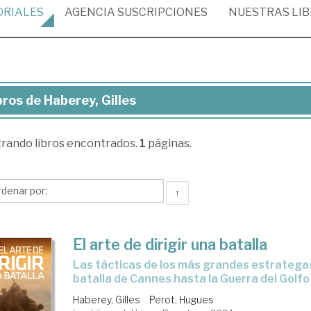
ORIALES
AGENCIA
SUSCRIPCIONES
NUESTRAS
LI
bros de Haberey, Gilles
ros
trando
libros encontrados.
1
páginas.
berey,
les
↑
El arte de dirigir una batalla
las tácticas de los más grandes estrategas desde la
batalla de Cannes hasta la Guerra del Golfo
Haberey, Gilles
Perot, Hugues