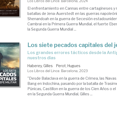
Los Libros del Lince. Barcelona, 2024
El enfrentamiento en Cannas entre cartagineses y 
batallas de Jena-Auerstedt en las guerras napoleónic
Shenandoah en la guerra de Secesión estadounidens
Cambrai en la Primera Guerra Mundial, el fuerte Eb
la Segunda Guerra Mundial ...
Los siete pecados capitales del je
los grandes errores tácticos desde la Antigüedad a
nuestros días
Haberey, Gilles
Perot, Hugues
Los Libros del Lince. Barcelona, 2023
"Desde Balaclava en la guerra de Crimea, las Navas
Bang en Indochina, pasando por la batalla de Trasim
Púnicas, Castillon en la guerra de los Cien Años o 
en la Segunda Guerra Mundial, Gilles ...