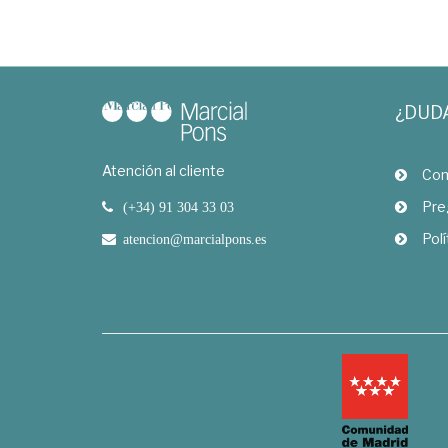
¿DUD
Atención al cliente
Com
Pre
(+34) 91 304 33 03
Polí
atencion@marcialpons.es