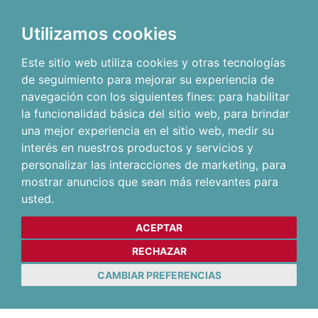
Utilizamos cookies
Este sitio web utiliza cookies y otras tecnologías
de seguimiento para mejorar su experiencia de
navegación con los siguientes fines:
para habilitar
la funcionalidad básica del sitio web
,
para brindar
una mejor experiencia en el sitio web
,
medir su
interés en nuestros productos y servicios y
personalizar las interacciones de marketing
,
para
mostrar anuncios que sean más relevantes para
usted
.
ACEPTAR
RECHAZAR
CAMBIAR PREFERENCIAS