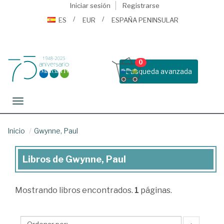
Iniciar sesión
Registrarse
ES
EUR
ESPAÑA PENINSULAR
0
Busqueda avanzada
Toggle navigation
Inicio
Gwynne, Paul
Libros de Gwynne, Paul
Libros
de
Mostrando
libros encontrados.
1
páginas.
Gwynne,
Paul