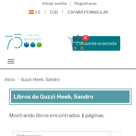
Iniciar sesión
Registrarse
ES
EUR
ESPAÑA PENINSULAR
0
Busqueda avanzada
Toggle navigation
Inicio
Guzzi-Heeb, Sandro
Libros de Guzzi-Heeb, Sandro
Libros
de
Mostrando
libros encontrados.
1
páginas.
Guzzi-
Heeb,