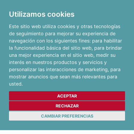
Utilizamos cookies
Este sitio web utiliza cookies y otras tecnologías
de seguimiento para mejorar su experiencia de
navegación con los siguientes fines:
para habilitar
la funcionalidad básica del sitio web
,
para brindar
una mejor experiencia en el sitio web
,
medir su
interés en nuestros productos y servicios y
personalizar las interacciones de marketing
,
para
mostrar anuncios que sean más relevantes para
usted
.
ACEPTAR
RECHAZAR
CAMBIAR PREFERENCIAS