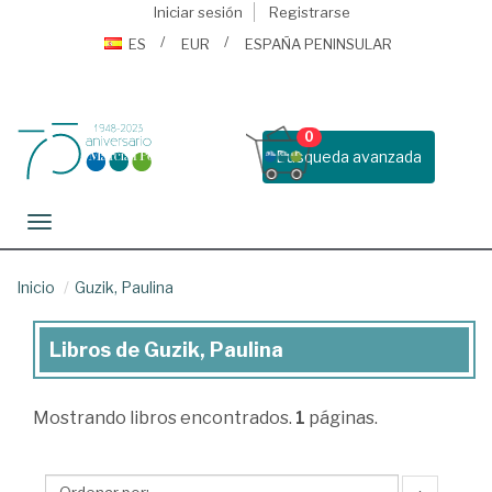
Iniciar sesión
Registrarse
ES
EUR
ESPAÑA PENINSULAR
0
Busqueda avanzada
Toggle navigation
Inicio
Guzik, Paulina
Libros de Guzik, Paulina
Libros
de
Mostrando
libros encontrados.
1
páginas.
Guzik,
Paulina