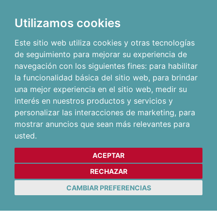
Utilizamos cookies
Este sitio web utiliza cookies y otras tecnologías
de seguimiento para mejorar su experiencia de
navegación con los siguientes fines:
para habilitar
la funcionalidad básica del sitio web
,
para brindar
una mejor experiencia en el sitio web
,
medir su
interés en nuestros productos y servicios y
personalizar las interacciones de marketing
,
para
mostrar anuncios que sean más relevantes para
usted
.
ACEPTAR
RECHAZAR
CAMBIAR PREFERENCIAS