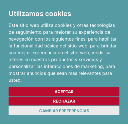
Utilizamos cookies
Este sitio web utiliza cookies y otras tecnologías
de seguimiento para mejorar su experiencia de
navegación con los siguientes fines:
para habilitar
la funcionalidad básica del sitio web
,
para brindar
una mejor experiencia en el sitio web
,
medir su
interés en nuestros productos y servicios y
personalizar las interacciones de marketing
,
para
mostrar anuncios que sean más relevantes para
usted
.
ACEPTAR
RECHAZAR
CAMBIAR PREFERENCIAS