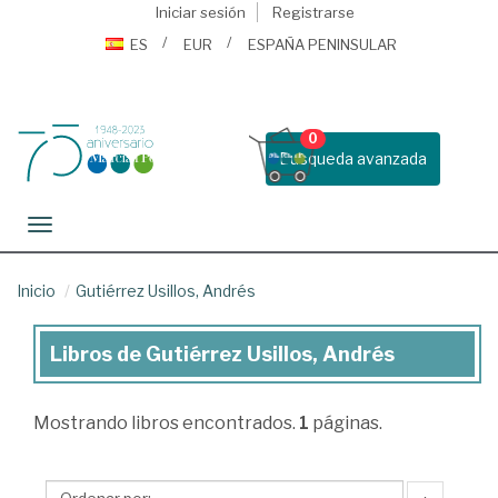
Iniciar sesión
Registrarse
ES
EUR
ESPAÑA PENINSULAR
0
Busqueda avanzada
Toggle navigation
Inicio
Gutiérrez Usillos, Andrés
Libros de Gutiérrez Usillos, Andrés
Libros
de
Mostrando
libros encontrados.
1
páginas.
Gutiérrez
Usillos,