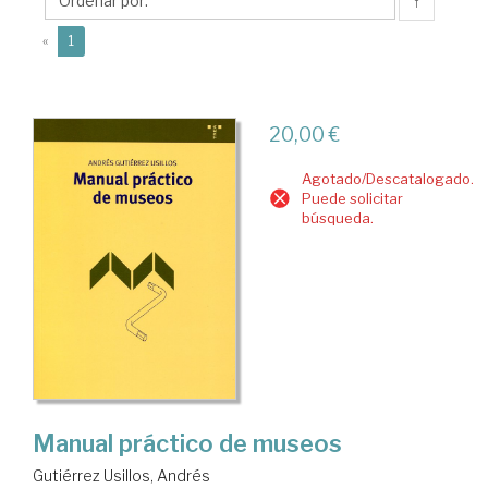
Andrés
↑
(current)
«
1
20,00 €
Agotado/Descatalogado.
Puede solicitar
búsqueda.
Manual práctico de museos
Gutiérrez Usillos, Andrés