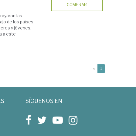
COMPRAR
rayaron las
ajo de los países
jeres y jóvenes.
a a este
(current)
«
1
ES
SÍGUENOS EN