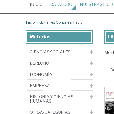
(CURRENT)
INICIO
CATÁLOGO
NUESTRAS
EDIT
Inicio
Gutiérrez González, Pablo
Materias
Li
Lib
de
CIENCIAS SOCIALES
Mos
Gut
Gon
DERECHO
Pa
ECONOMÍA
EMPRESA
HISTORIA Y CIENCIAS
HUMANAS
OTRAS CATEGORÍAS