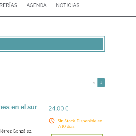
BRERÍAS
AGENDA
NOTICIAS
(current)
«
1
es en el sur
24,00 €
Sin Stock. Disponible en
7/10 días.
iérrez González,