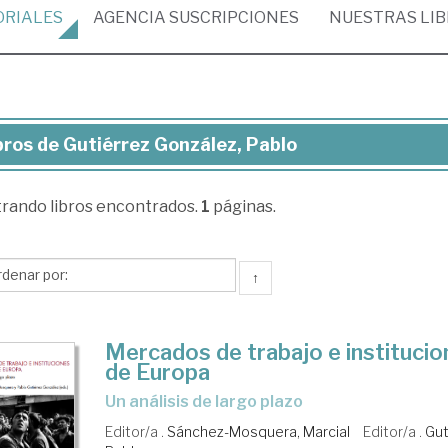
ORIALES
AGENCIA
SUSCRIPCIONES
NUESTRAS
LI
bros de Gutiérrez González, Pablo
ros
trando
libros encontrados.
1
páginas.
iérrez
zález,
blo
↑
Mercados de trabajo e institucion
de Europa
un análisis de largo plazo
Editor/a .
Sánchez-Mosquera, Marcial
Editor/a .
Gut