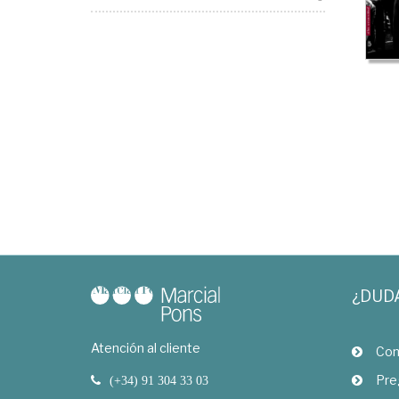
¿DUD
Atención al cliente
Com
Pre
(+34) 91 304 33 03