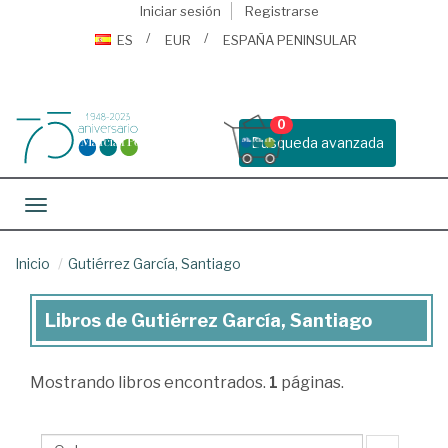
Iniciar sesión
Registrarse
ES
EUR
ESPAÑA PENINSULAR
0
Busqueda avanzada
Toggle navigation
Inicio
Gutiérrez García, Santiago
Libros de Gutiérrez García, Santiago
Libros
de
Mostrando
libros encontrados.
1
páginas.
Gutiérrez
García,