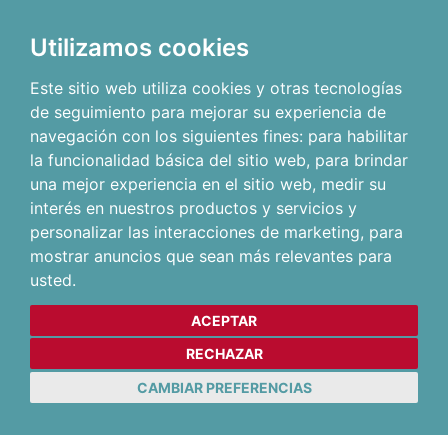
Utilizamos cookies
Este sitio web utiliza cookies y otras tecnologías
de seguimiento para mejorar su experiencia de
navegación con los siguientes fines:
para habilitar
la funcionalidad básica del sitio web
,
para brindar
una mejor experiencia en el sitio web
,
medir su
interés en nuestros productos y servicios y
personalizar las interacciones de marketing
,
para
mostrar anuncios que sean más relevantes para
usted
.
ACEPTAR
RECHAZAR
CAMBIAR PREFERENCIAS