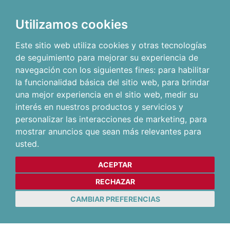
Utilizamos cookies
Este sitio web utiliza cookies y otras tecnologías
de seguimiento para mejorar su experiencia de
navegación con los siguientes fines:
para habilitar
la funcionalidad básica del sitio web
,
para brindar
una mejor experiencia en el sitio web
,
medir su
interés en nuestros productos y servicios y
personalizar las interacciones de marketing
,
para
mostrar anuncios que sean más relevantes para
usted
.
ACEPTAR
RECHAZAR
CAMBIAR PREFERENCIAS