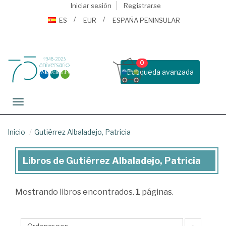
Iniciar sesión
Registrarse
ES
EUR
ESPAÑA PENINSULAR
0
Busqueda avanzada
Toggle navigation
Inicio
Gutiérrez Albaladejo, Patricia
Libros de Gutiérrez Albaladejo, Patricia
Libros
de
Mostrando
libros encontrados.
1
páginas.
Gutiérrez
Albaladejo,