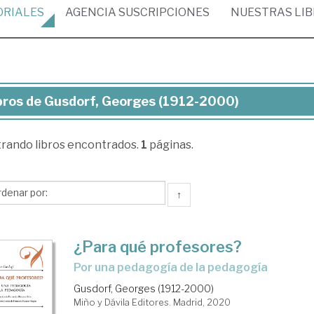
ORIALES
AGENCIA
SUSCRIPCIONES
NUESTRAS
LI
bros de Gusdorf, Georges (1912-2000)
ros
trando
libros encontrados.
1
páginas.
dorf,
orges
12-
↑
00)
¿Para qué profesores?
por una pedagogía de la pedagogía
Gusdorf, Georges (1912-2000)
Miño y Dávila Editores. Madrid, 2020