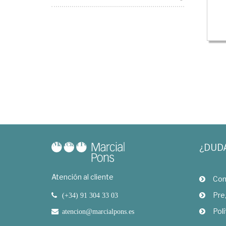
¿DUD
Atención al cliente
Com
Pre
(+34) 91 304 33 03
Polí
atencion@marcialpons.es