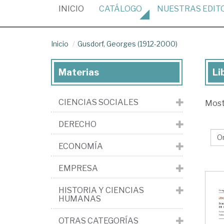
(CURRENT)
INICIO
CATÁLOGO
NUESTRAS
EDIT
Inicio
Gusdorf, Georges (1912-2000)
Materias
Li
Lib
de
CIENCIAS SOCIALES
Mos
Gus
Ge
DERECHO
(19
ECONOMÍA
20
EMPRESA
HISTORIA Y CIENCIAS
HUMANAS
OTRAS CATEGORÍAS