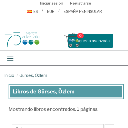
Iniciar sesión
Registrarse
ES
EUR
ESPAÑA PENINSULAR
0
Busqueda avanzada
Toggle navigation
Inicio
Gürses, Özlem
Libros de Gürses, Özlem
Libros
de
Mostrando
libros encontrados.
1
páginas.
Gürses,
Özlem