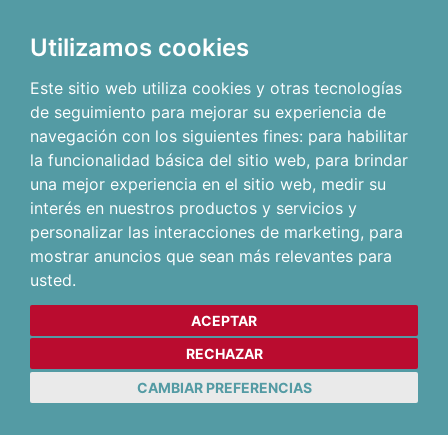
Utilizamos cookies
Este sitio web utiliza cookies y otras tecnologías
de seguimiento para mejorar su experiencia de
navegación con los siguientes fines:
para habilitar
la funcionalidad básica del sitio web
,
para brindar
una mejor experiencia en el sitio web
,
medir su
interés en nuestros productos y servicios y
personalizar las interacciones de marketing
,
para
mostrar anuncios que sean más relevantes para
usted
.
ACEPTAR
RECHAZAR
CAMBIAR PREFERENCIAS