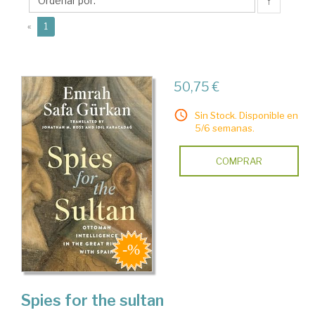
Safa
↑
(current)
«
1
50,75 €
Sin Stock. Disponible en
5/6 semanas.
COMPRAR
Spies for the sultan