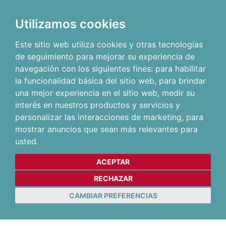
Utilizamos cookies
Este sitio web utiliza cookies y otras tecnologías
de seguimiento para mejorar su experiencia de
navegación con los siguientes fines:
para habilitar
la funcionalidad básica del sitio web
,
para brindar
una mejor experiencia en el sitio web
,
medir su
interés en nuestros productos y servicios y
personalizar las interacciones de marketing
,
para
mostrar anuncios que sean más relevantes para
usted
.
ACEPTAR
RECHAZAR
CAMBIAR PREFERENCIAS