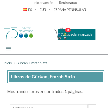
Iniciar sesión
Registrarse
ES
EUR
ESPAÑA PENINSULAR
0
Busqueda avanzada
Toggle navigation
Inicio
Gürkan, Emrah Safa
Libros de Gürkan, Emrah Safa
Libros
de
Mostrando
libros encontrados.
1
páginas.
Gürkan,
Emrah