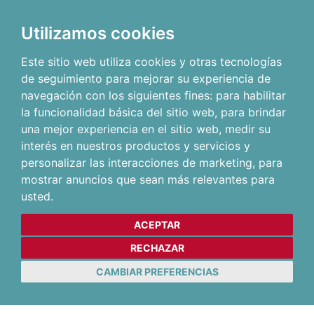
Utilizamos cookies
Este sitio web utiliza cookies y otras tecnologías
de seguimiento para mejorar su experiencia de
navegación con los siguientes fines:
para habilitar
la funcionalidad básica del sitio web
,
para brindar
una mejor experiencia en el sitio web
,
medir su
interés en nuestros productos y servicios y
personalizar las interacciones de marketing
,
para
mostrar anuncios que sean más relevantes para
usted
.
ACEPTAR
RECHAZAR
CAMBIAR PREFERENCIAS