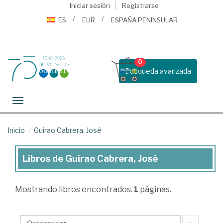
Iniciar sesión
Registrarse
ES
EUR
ESPAÑA PENINSULAR
0
Busqueda avanzada
Toggle navigation
Inicio
Guirao Cabrera, José
Libros de Guirao Cabrera, José
Libros
de
Mostrando
libros encontrados.
1
páginas.
Guirao
Cabrera,