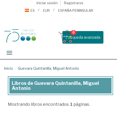
Iniciar sesión
Registrarse
ES
EUR
ESPAÑA PENINSULAR
0
Busqueda avanzada
Toggle navigation
Inicio
Guevara Quintanilla, Miguel Antonio
Libros de Guevara Quintanilla, Miguel
Libros
Antonio
de
Guevara
Mostrando
libros encontrados.
1
páginas.
Quintanilla,