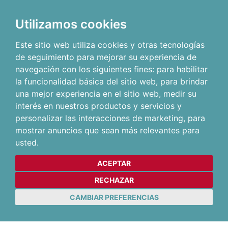
Utilizamos cookies
Este sitio web utiliza cookies y otras tecnologías
de seguimiento para mejorar su experiencia de
navegación con los siguientes fines:
para habilitar
la funcionalidad básica del sitio web
,
para brindar
una mejor experiencia en el sitio web
,
medir su
interés en nuestros productos y servicios y
personalizar las interacciones de marketing
,
para
mostrar anuncios que sean más relevantes para
usted
.
ACEPTAR
RECHAZAR
CAMBIAR PREFERENCIAS