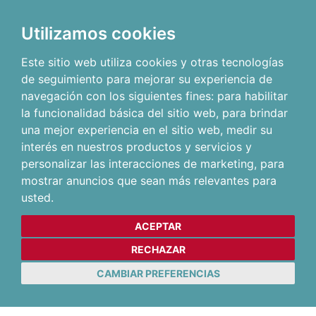
Utilizamos cookies
Este sitio web utiliza cookies y otras tecnologías
de seguimiento para mejorar su experiencia de
navegación con los siguientes fines:
para habilitar
la funcionalidad básica del sitio web
,
para brindar
una mejor experiencia en el sitio web
,
medir su
interés en nuestros productos y servicios y
personalizar las interacciones de marketing
,
para
mostrar anuncios que sean más relevantes para
usted
.
ACEPTAR
RECHAZAR
CAMBIAR PREFERENCIAS