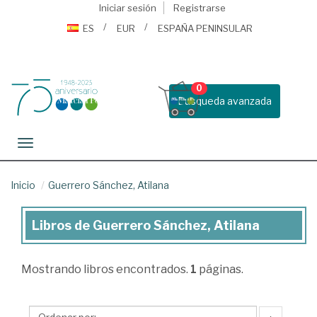
Iniciar sesión
Registrarse
ES
EUR
ESPAÑA PENINSULAR
0
Busqueda avanzada
Toggle navigation
Inicio
Guerrero Sánchez, Atilana
Libros de Guerrero Sánchez, Atilana
Libros
de
Mostrando
libros encontrados.
1
páginas.
Guerrero
Sánchez,