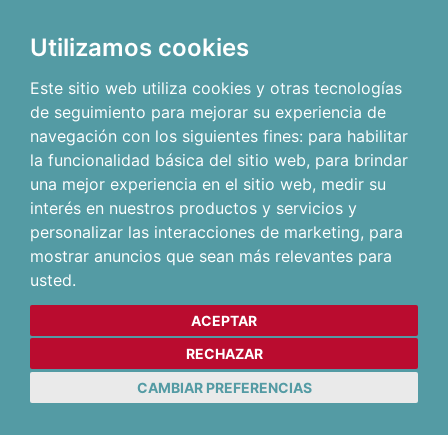
Utilizamos cookies
Este sitio web utiliza cookies y otras tecnologías
de seguimiento para mejorar su experiencia de
navegación con los siguientes fines:
para habilitar
la funcionalidad básica del sitio web
,
para brindar
una mejor experiencia en el sitio web
,
medir su
interés en nuestros productos y servicios y
personalizar las interacciones de marketing
,
para
mostrar anuncios que sean más relevantes para
usted
.
ACEPTAR
RECHAZAR
CAMBIAR PREFERENCIAS