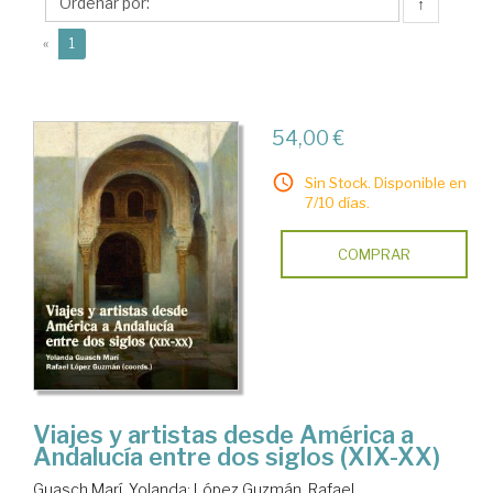
Yolanda
↑
(current)
«
1
54,00 €
Sin Stock. Disponible en
7/10 días.
COMPRAR
Viajes y artistas desde América a
Andalucía entre dos siglos (XIX-XX)
Guasch Marí, Yolanda
;
López Guzmán, Rafael