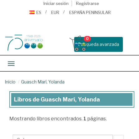
Iniciar sesión
Registrarse
ES
EUR
ESPAÑA PENINSULAR
0
Busqueda avanzada
Toggle navigation
Inicio
Guasch Marí, Yolanda
Libros de Guasch Marí, Yolanda
Libros
de
Mostrando
libros encontrados.
1
páginas.
Guasch
Marí,