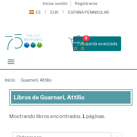
Iniciar sesión
Registrarse
ES
EUR
ESPAÑA PENINSULAR
0
Busqueda avanzada
Toggle navigation
Inicio
Guarneri, Attilio
Libros de Guarneri, Attilio
Libros
de
Mostrando
libros encontrados.
1
páginas.
Guarneri,
Attilio