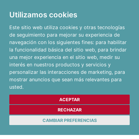
Utilizamos cookies
Este sitio web utiliza cookies y otras tecnologías
de seguimiento para mejorar su experiencia de
navegación con los siguientes fines:
para habilitar
la funcionalidad básica del sitio web
,
para brindar
una mejor experiencia en el sitio web
,
medir su
interés en nuestros productos y servicios y
personalizar las interacciones de marketing
,
para
mostrar anuncios que sean más relevantes para
usted
.
ACEPTAR
RECHAZAR
CAMBIAR PREFERENCIAS