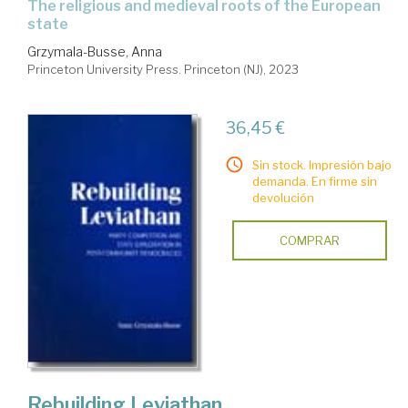
the religious and medieval roots of the European
state
Grzymala-Busse, Anna
Princeton University Press. Princeton (NJ), 2023
36,45 €
Sin stock. Impresión bajo
demanda. En firme sin
devolución
COMPRAR
Rebuilding Leviathan