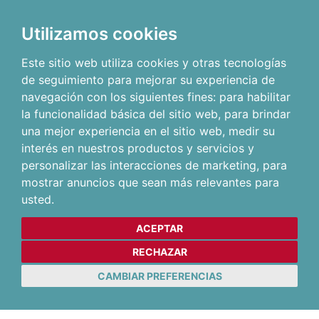
Utilizamos cookies
Este sitio web utiliza cookies y otras tecnologías
de seguimiento para mejorar su experiencia de
navegación con los siguientes fines:
para habilitar
la funcionalidad básica del sitio web
,
para brindar
una mejor experiencia en el sitio web
,
medir su
interés en nuestros productos y servicios y
personalizar las interacciones de marketing
,
para
mostrar anuncios que sean más relevantes para
usted
.
ACEPTAR
RECHAZAR
CAMBIAR PREFERENCIAS