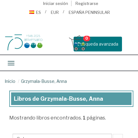
Iniciar sesión
Registrarse
ES
EUR
ESPAÑA PENINSULAR
0
Busqueda avanzada
Toggle navigation
Inicio
Grzymala-Busse, Anna
Libros de Grzymala-Busse, Anna
Libros
de
Mostrando
libros encontrados.
1
páginas.
Grzymala-
Busse,